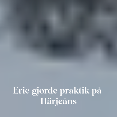
Eric gjorde praktik på 
Härjeåns