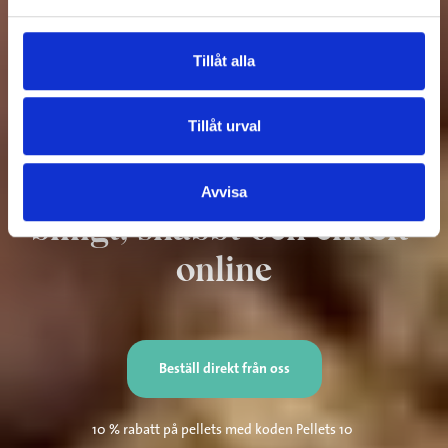
Tillåt alla
Tillåt urval
Köp Härjeåns pellets 
Avvisa
billigt, snabbt och enkelt 
online
Beställ direkt från oss
10 % rabatt på pellets med koden Pellets 10