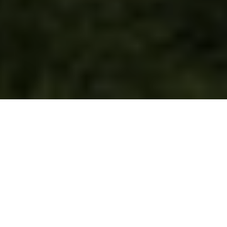
Hur kan vi hjälpa dig?
Driftinformation elnät