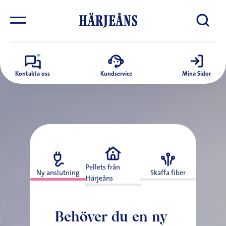
Kontakta oss
Kundservice
Mina Sidor
Pellets från 
Ny anslutning
Skaffa fiber
Härjeåns
Behöver du en ny 