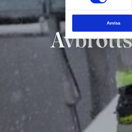
Avvisa
Avbrotts